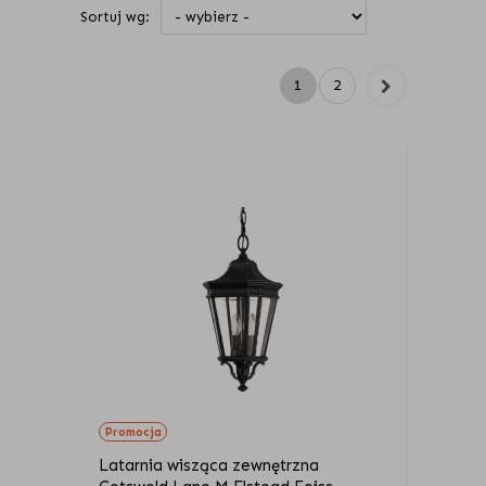
Sortuj wg:
1
2
Promocja
Latarnia wisząca zewnętrzna