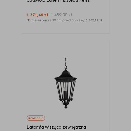
Cotswold Lane M Elstead Feiss
1 371,46
zł
1 459,00
zł
Najniższa cena z 30 dni przed obniżką:
1 302,17 zł
Promocja
Latarnia wisząca zewnętrzna