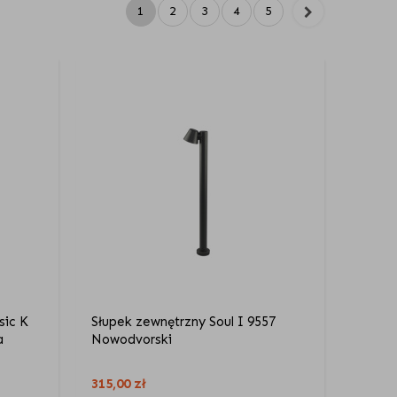
1
2
3
4
5
sic K
Słupek zewnętrzny Soul I 9557
a
Nowodvorski
315,00
zł