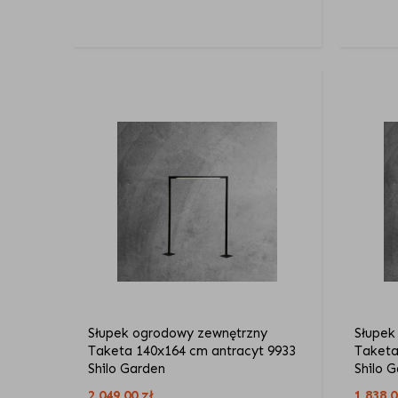
Słupek ogrodowy zewnętrzny
Słupek
Taketa 140x164 cm antracyt 9933
Taketa
Shilo Garden
Shilo 
2 049,00
zł
1 838,