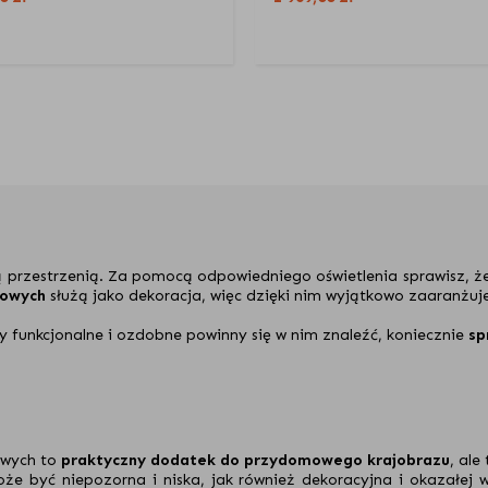
ą przestrzenią. Za pomocą odpowiedniego oświetlenia sprawisz, że
dowych
służą jako dekoracja, więc dzięki nim wyjątkowo zaaranżuj
ty funkcjonalne i ozdobne powinny się w nim znaleźć, koniecznie
sp
owych to
praktyczny dodatek do przydomowego krajobrazu
, ale
oże być niepozorna i niska, jak również dekoracyjna i okazałej w