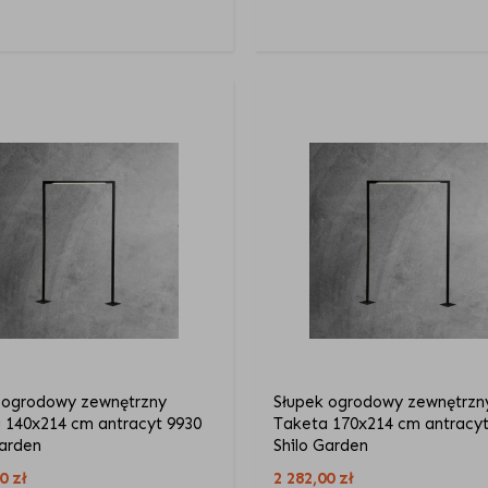
 ogrodowy zewnętrzny
Słupek ogrodowy zewnętrzn
 140x214 cm antracyt 9930
Taketa 170x214 cm antracyt
Garden
Shilo Garden
00
zł
2 282,00
zł