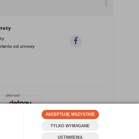
ne lampy
wybierz, gdy szukasz wyrazistych
wroty
żesz też dobrać je do ozdobienia wybranych
oty
pienia od umowy
y mają wpływ na to, jak lampa-słupek będzie
AKCEPTUJĘ WSZYSTKIE
emy oświetlenie w kształcie małych latarni
 nocy.
TYLKO WYMAGANE
Projekt i oprogramowanie sklepu:
Ebexo
USTAWIENIA