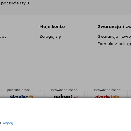
 poczucie stylu.
sz do urządzenia niewielki obszar.
Wyższe i bardziej rozbudowa
Moje konto
Gwarancja i z
ścieżki
po zmroku i ułatwiają przechadzanie się po ogrodzie. Mo
tawy
Zaloguj się
Gwarancja i zwr
arto zaakcentować po zachodzie słońca.
Formularz odstą
ek i trudno dostępnych miejsc,
ch elementów ogrodu.
e względu na ich formę i kształt oraz wielkość. Wszystkie te cech
odpowiednio funkcjonalna.
oracji, sprawdzą się, jeśli chcesz po prostu oświetlić ścieżkę.
rodowego jako dekoracji
samej w sobie? Nic prostszego: proponuj
we
same staną się ozdobą Twojego ogrodu zarówno w dzień jak i w
 z
więcej
a. Sięgnij także po: