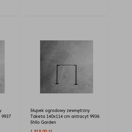
y
Słupek ogrodowy zewnętrzny
 9937
Taketa 140x114 cm antracyt 9936
Shilo Garden
1 919,00
zł