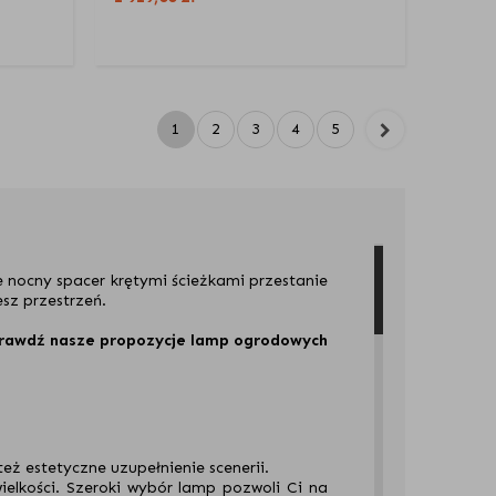
1
2
3
4
5
 nocny spacer krętymi ścieżkami przestanie
esz przestrzeń.
rawdź nasze propozycje lamp ogrodowych
 też estetyczne uzupełnienie scenerii.
ielkości. Szeroki wybór lamp pozwoli Ci na