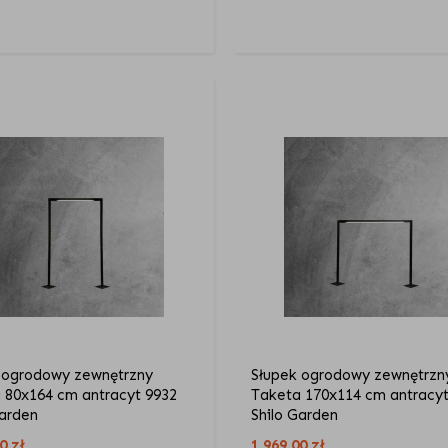
 ogrodowy zewnętrzny
Słupek ogrodowy zewnętrzn
 80x164 cm antracyt 9932
Taketa 170x114 cm antracyt
Garden
Shilo Garden
00
zł
1 969,00
zł