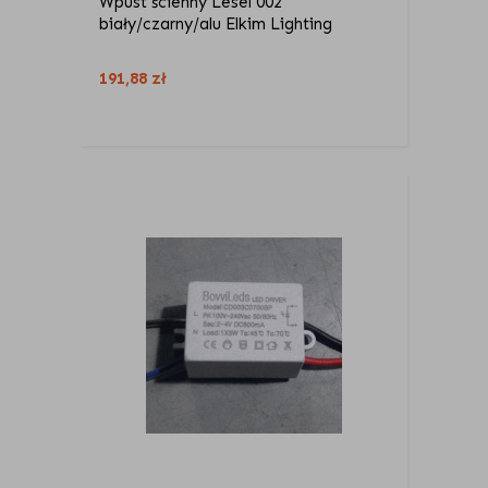
Wpust ścienny Lesel 002
biały/czarny/alu Elkim Lighting
191,88
zł