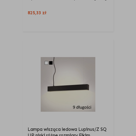
825,33
zł
Lampa wisząca ledowa Lupinus/Z SQ
UP niski różne rozmiary Elkim