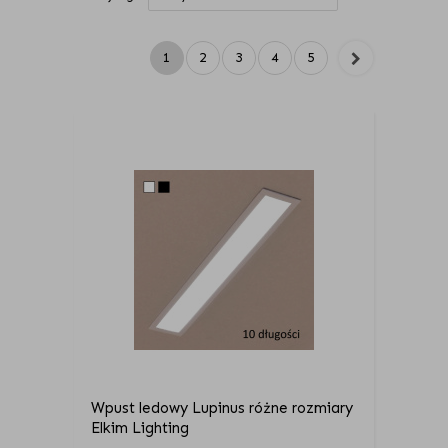
1
2
3
4
5
Wpust ledowy Lupinus różne rozmiary
Elkim Lighting