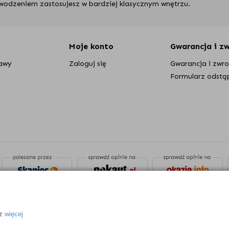
powodzeniem zastosujesz w bardziej klasycznym wnętrzu.
wy świetlne LED są subtelną ozdobą pomieszczenia utrzymaną w n
 konstrukcje
. Dzięki temu charakteryzują się wytrzymałością i s
Moje konto
Gwarancja i z
ki czemu są uniwersalne i pasują do wnętrza niezależnie od zasta
tawy
Zaloguj się
Gwarancja i zwr
ją się do otoczenia i są świetnym dodatkiem do wystroju.
Formularz odstą
 którym lampy zyskują własny indywidualny charakter.
jedyne w swoim rodzaju, ale nadal pozostają neutralnym i uniwe
oświetleniowy dodatek do wnętrza:
wyjątkowy model o industrialnym i odważnym designie. Stanowi n
w z formą.
rozwiązań wzorniczych.
Lampa wisząca Ilargi czarna
to lampa z po
i, że pomieszczenie staje się przytulne i sprzyja relaksowi.
 użytkową, a wyrazistość stawiasz na drugim miejscu, sprawdź kolek
e przepiękna lampa do eleganckiego i nowoczesnego wnętrza.
 z
więcej
koszyku online, a jeśli chcesz zadać nam pytanie, odwiedź zakła