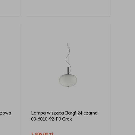
ązowa
Lampa wisząca Ilargi 24 czarna
00-6010-92-F9 Grok
2 606,00
zł