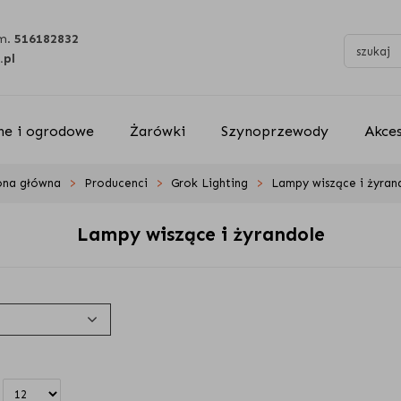
m.
516182832
.pl
e i ogrodowe
Żarówki
Szynoprzewody
Akce
ona główna
Producenci
Grok Lighting
Lampy wiszące i żyran
Lampy wiszące i żyrandole