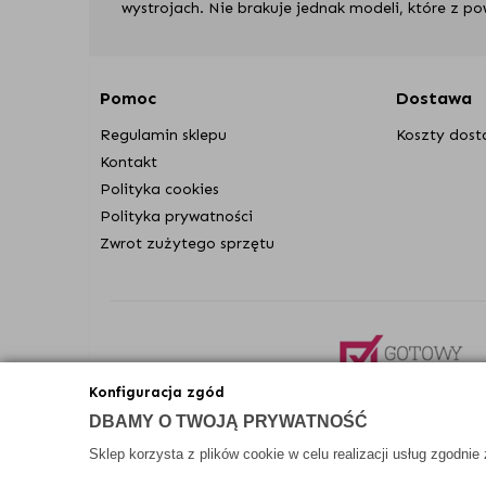
wystrojach. Nie brakuje jednak modeli, które z 
Dzięki prostocie projektów te dekoracyjne opra
Większość wzorów to
metalowe bądź aluminiowe
Pomoc
Dostawa
Są też utrzymane
w stonowanych kolorach
, dzię
Regulamin sklepu
Koszty dos
element wnętrza, w którym się pojawią. Dopasowu
Kontakt
Projektanci zadbali o subtelne dekoracje, dzięki
Polityka cookies
Polityka prywatności
Dzięki ozdobnym detalom lampy Grok Lighting są 
Zwrot zużytego sprzętu
Lampy wiszące Grok Lighting
Lampy wiszące marki Grok Lighting to idealny 
Lampa wisząca z kolekcji Invisible Triple
to 
jako osobę, która nie boi się eksperymentó
Kolekcja Ilargi nawiązuje do tradycyjnych 
Konfiguracja zgód
drewna to wyjątkowe detal do wnętrza. Spraw
DBAMY O TWOJĄ PRYWATNOŚĆ
Jeśli szukasz lamp, które spełniają funkcję
Candle w kolorze złotym
to niepozorna, al
Sklep korzysta z plików cookie w celu realizacji usług zgodnie
2020 © Wszelkie Prawa Zastrzeżone
Która z lamp wpadła Ci w oko? Wybraną umieść w 