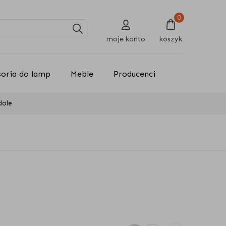
0
moje konto
koszyk
soria do lamp
Meble
Producenci
dole