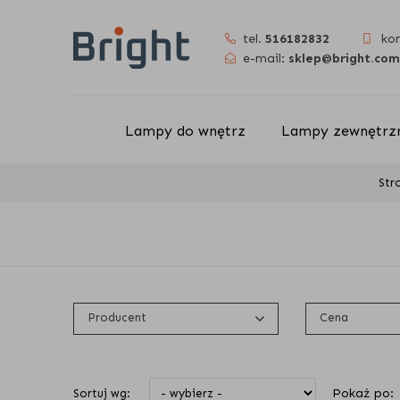
tel.
516182832
ko
e-mail:
sklep@bright.com
Lampy do wnętrz
Lampy zewnętrzn
Str
Producent
Cena
Pokaż po:
Sortuj wg: