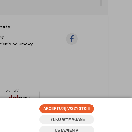
owoczesnym stylu.
olidnym wykończeniem.
wroty
nego wyposażenia. Stanowią integralny
oty
pienia od umowy
rsalnym uzupełnieniem większości wnętrz.
iewątpliwą ozdobę wnętrza i ukazuje Cię
jedynczym kloszem z metalu, szkła i
AKCEPTUJĘ WSZYSTKIE
cję Candle.
Lampa wisząca wpuszczana
TYLKO WYMAGANE
Projekt i oprogramowanie sklepu:
Ebexo
dkę Kontakt.
USTAWIENIA