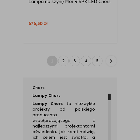
Lampa na szynę Moi R SP3 LED Chors
676,50
zł
1
2
3
4
5
Chors
Lampy Chors
Lampy Chors
to niezwykłe
projekty od polskiego
producenta
współpracującego z
najlepszymi projektantami
oświetlenia. Jak sami mówią,
ich celem jest światło, a