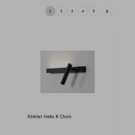
1
2
3
4
5
Kinkiet Hello R Chors