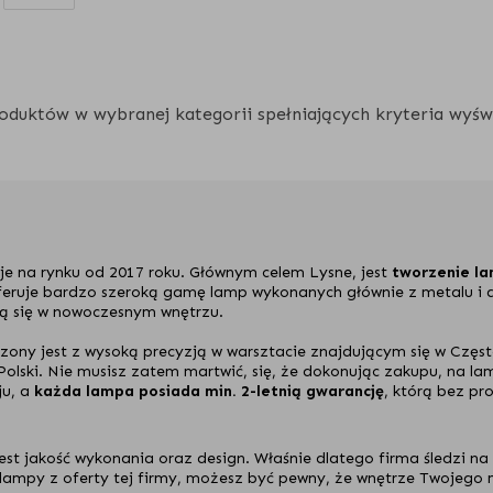
oduktów w wybranej kategorii spełniających kryteria wyświ
ieje na rynku od 2017 roku. Głównym celem Lysne, jest
tworzenie l
eruje bardzo szeroką gamę lamp wykonanych głównie z metalu i d
dzą się w nowoczesnym wnętrzu.
ony jest z wysoką precyzją w warsztacie znajdującym się w Częst
lski. Nie musisz zatem martwić, się, że dokonując zakupu, na la
ju, a
każda lampa posiada min. 2-letnią gwarancję
, którą bez pro
est jakość wykonania oraz design. Właśnie dlatego firma śledzi na
 lampy z oferty tej firmy, możesz być pewny, że wnętrze Twojego