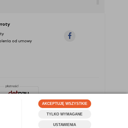
ęki temu masz pewność, że każdy
wroty
oty
rynek. Warto zwrócić na to uwagę podczas
pienia od umowy
AKCEPTUJĘ WSZYSTKIE
TYLKO WYMAGANE
Projekt i oprogramowanie sklepu:
Ebexo
USTAWIENIA