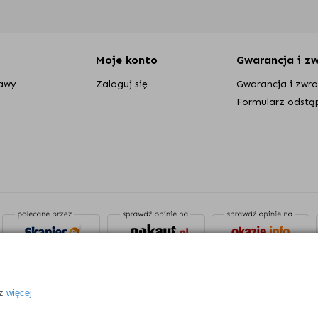
tyfikat CE oraz certyfikat niepalności tkanin abażurowych.
Dzi
ie dokładnie sprawdzony.
Moje konto
Gwarancja i z
tawy
Zaloguj się
Gwarancja i zwr
bie nie tylko lampę na długie lata, ale również wspierasz polski 
iejako obowiązek każdego Polaka.
Formularz odstą
ia:
lności abażurów,
a.
 z
więcej