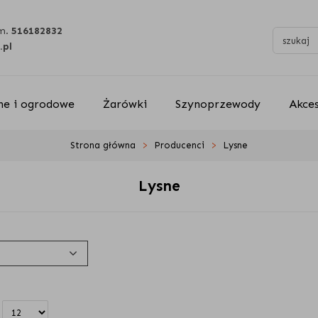
m.
516182832
.pl
e i ogrodowe
Żarówki
Szynoprzewody
Akce
Strona główna
Producenci
Lysne
Lysne