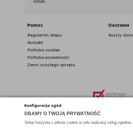
sztuki.
Dodatkowym atutem lampy firmy Lysne, jest cer
egzemplarz przed opuszczeniem produkcji zostan
Pomoc
Dostawa
Nowoczesne i funkcjonalne lampy Lysne
Regulamin sklepu
Koszty dos
Decydując się na zakup lamp Lysne, zapewniasz so
zakupu, ponieważ wspieranie naszych firm, to n
Kontakt
Polityka cookies
Lampy pochodzące od producenta Lysne wyróżn
Polityka prywatności
wysoka jakość wykonania i ciekawy design,
Zwrot zużytego sprzętu
produkcja w pełni na terenie Polski,
unijny certyfikat CE oraz atesty dot. niepa
min. 2-letni okres gwarancyjny,
profesjonalne doradztwo i pomoc techniczn
Konfiguracja zgód
DBAMY O TWOJĄ PRYWATNOŚĆ
Sklep korzysta z plików cookie w celu realizacji usług zgodnie
2020 © Wszelkie Prawa Zastrzeżone