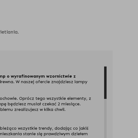
etlania.
amp o wyrafinowanym wzornictwie z
rewna. W naszej ofercie znajdziesz lampy
ochowie. Oprócz tego wszystkie elementy, z
mpę będziesz musiał czekać 2 miesiące.
blemu zrealizujesz w kilka chwil.
 bieżąco wszystkie trendy, dodając co jakiś
 mieszkania stanie się prawdziwym dziełem